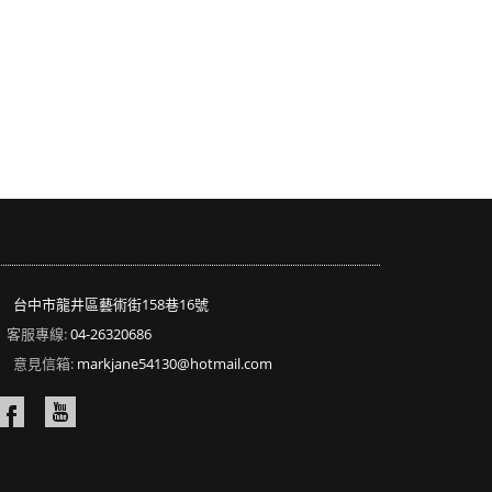
台中市龍井區藝術街158巷16號
客服專線:
04-26320686
意見信箱:
markjane54130@hotmail.com