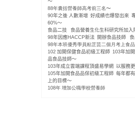
〜
88年囊括營養師高考前三名〜
90
年之後 人數漸增
好成績也爆發出來
60%〜
食品二技
食品營養生化生科研究所加入
98
年因應HACCP新法
開辦食品技師
食
98年本班優秀學員粘芷芸二個月考上食
102
加開保健食品初級工程師
103
年加開
品食品技師〜
103
年成立雲端課程頂盛易學網
以服務
105
年加開食品品保初級工程師
每年都
上的目標〜
108年 增加公職學校營養師